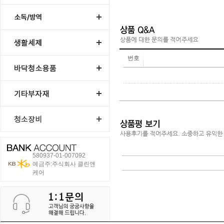
번호
580937-01-007092
예금주:주식회사 클린앤
케어