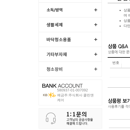
상품
며 
상품
다만
번호
580937-01-007092
예금주:주식회사 클린앤
케어