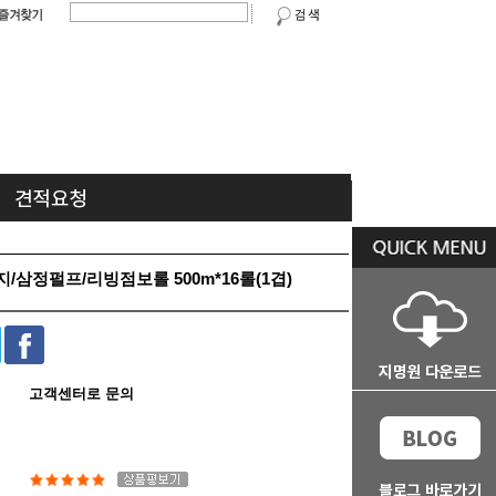
/삼정펄프/리빙점보롤 500m*16롤(1겹)
고객센터로 문의