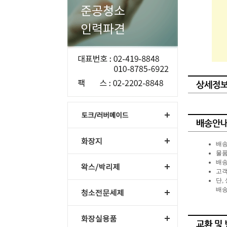
배송
물품
배송
고객
단,
배송