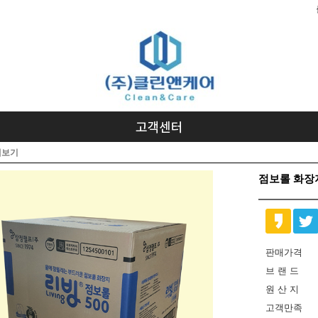
세보기
점보롤 화장지
판매가격
브 랜 드
원 산 지
고객만족